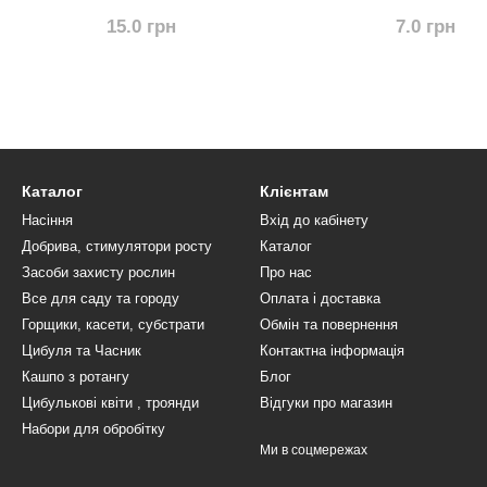
15.0 грн
7.0 грн
Каталог
Клієнтам
Насіння
Вхід до кабінету
Добрива, стимулятори росту
Каталог
Засоби захисту рослин
Про нас
Все для саду та городу
Оплата і доставка
Горщики, касети, субстрати
Обмін та повернення
Цибуля та Часник
Контактна інформація
Кашпо з ротангу
Блог
Цибулькові квіти , троянди
Відгуки про магазин
Набори для обробітку
Ми в соцмережах