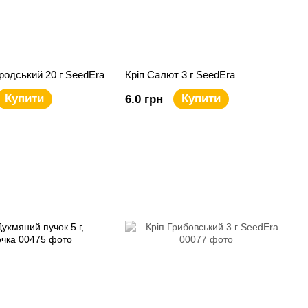
ородський 20 г SeedEra
Кріп Салют 3 г SeedEra
Купити
Купити
6.0 грн