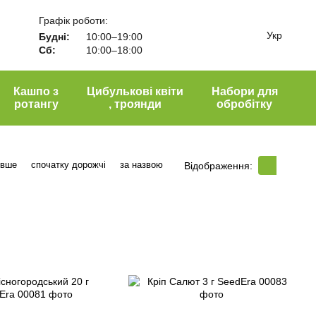
Графік роботи:
Укр
Будні:
10:00–19:00
Сб:
10:00–18:00
Кашпо з
Цибулькові квіти
Набори для
ротангу
, троянди
обробітку
евше
спочатку дорожчі
за назвою
Відображення: