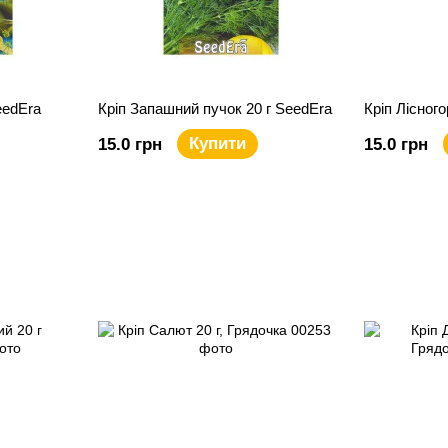
eedEra
Кріп Запашний пучок 20 г SeedEra
Кріп Лісног
Купити
15.0 грн
15.0 грн