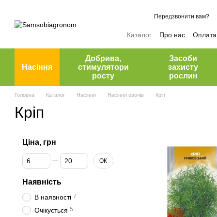
Перейти до основного контенту
Передзвонити вам?
Каталог
Про нас
Оплата 
Відгуки про магазин
Добрива,
Засоби
Насіння
стимулятори
захисту
росту
рослин
Головна
Каталог
Насіння
Насіння овочів
Кріп
Кріп
Ціна, грн
Від Ціна, грн
До Ціна, грн
ОК
Наявність
7
В наявності
5
Очікується