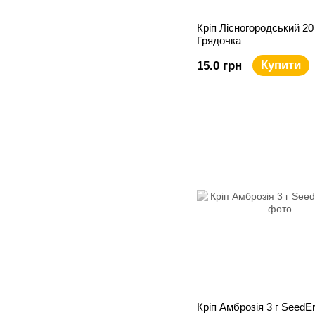
Кріп Лісногородський 20 
Грядочка
Купити
15.0 грн
Кріп Амброзія 3 г SeedE