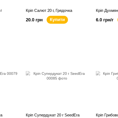
г
Кріп Салют 20 г, Грядочка
Кріп Духмян
Купити
20.0 грн
6.0 грн/г
ra
Кріп Супердукат 20 г SeedEra
Кріп Грибов