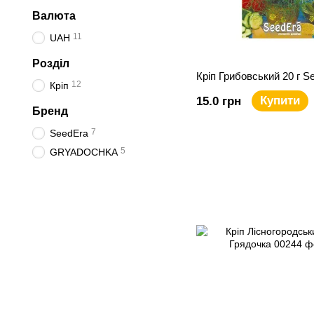
Валюта
11
UAH
Розділ
Кріп Грибовський 20 г S
12
Кріп
Купити
15.0 грн
Бренд
7
SeedEra
5
GRYADOCHKA