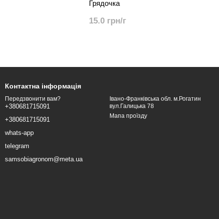
Грядочка
15.0 грн/г
Контактна інформація
Івано-Франківська обл. м.Рогатин
Передзвонити вам?
вул.Галицька 78
+380681715091
Мапа проїзду
+380681715091
whats-app
telegram
samsobiagronom@meta.ua