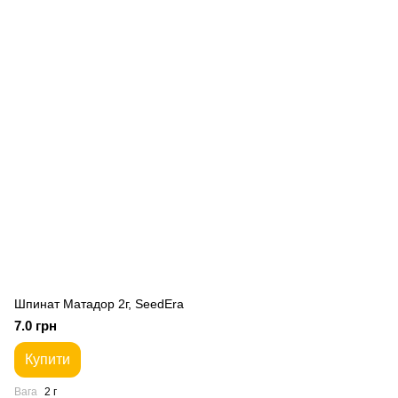
Шпинат Матадор 2г, SeedEra
7.0 грн
Купити
Вага
2 г