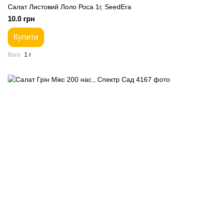
Салат Листовий Лоло Роса 1г, SeedEra
10.0 грн
Купити
Вага
1 г