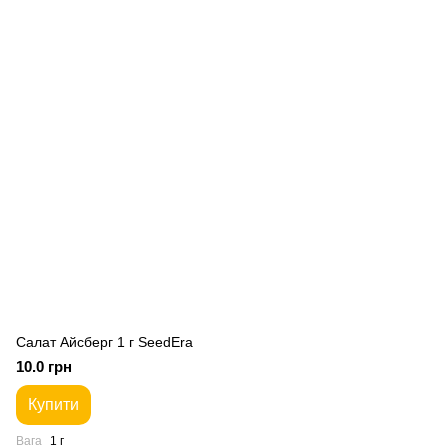
Салат Айсберг 1 г SeedEra
10.0 грн
Купити
Вага
1 г