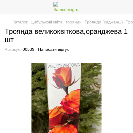
Каталог
Цибулькові квіти , троянди
Троянди (саджанці)
Тро
Троянда великоквіткова,оранджева 1
шт
Артикул:
00539
Написати відгук