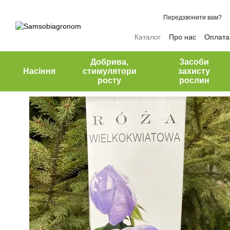
Перейти до основного контенту
Передзвонити вам?
Каталог
Про нас
Оплата 
Відгуки про магазин
Добрива,
Засоби
Насіння
стимулятори
захисту
росту
рослин