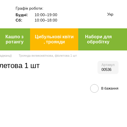
Графік роботи:
Укр
Будні:
10:00–19:00
Сб:
10:00–18:00
Кашпо з
Цибулькові квіти
Набори для
ротангу
, троянди
обробітку
аджанці)
Троянда великоквіткова, фіолетова 1 шт
олетова 1 шт
Артикул
00536
В бажання