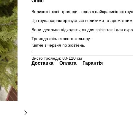
Опис
Великоквіткові троянди - одна з найкрасивіших груп
Ця група характеризується великими та ароматними
Вони ідеально підходять, як для зрізів так і для окр
Троянда фіолетового кольору.
Квітне з червня по жовтень.
-
Висто троянди: 80-120 см
Доставка
Оплата
Гарантія