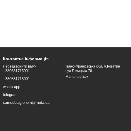
Контактна інформація
Івано-Франківська обл. м.Рогатин
Передзвонити вам?
вул.Галицька 78
+380681715091
Мапа проїзду
+380681715091
whats-app
telegram
samsobiagronom@meta.ua