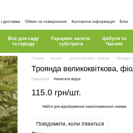
і доставка
Обмін та повернення
Контактна інформація
Блог
Все для саду
Горщики, касети,
Цибуля та
та городу
субстрати
Часник
Головна
Каталог
Цибулькові квіти , троянди
Троянди (с
Троянда великоквіткова, фі
Очікується
Написати відгук
115.0 грн/шт.
Увійти
для відображення накопичувальної знижки
%
Повідомити, коли з'явиться