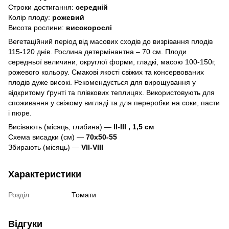
Строки достигання:
середній
Колір плоду:
рожевий
Висота рослини:
високорослі
Вегетаційний період від масових сходів до визрівання плодів
115-120 днів. Рослина детермінантна – 70 см. Плоди
середньої величини, округлої форми, гладкі, масою 100-150г,
рожевого кольору. Смакові якості свіжих та консервованих
плодів дуже високі. Рекомендується для вирощування у
відкритому ґрунті та плівкових теплицях. Використовують для
споживання у свіжому вигляді та для переробки на соки, пасти
і пюре.
Висівають (місяць, глибина) —
II-III , 1,5 см
Схема висадки (см) —
70х50-55
Збирають (місяць) —
VII-VIII
Характеристики
Розділ
Томати
Відгуки