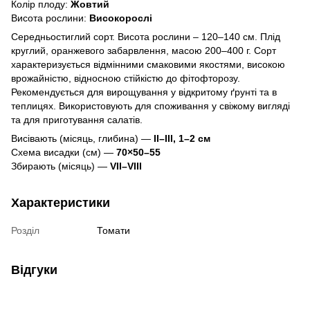
Колір плоду:
Жовтий
Висота рослини:
Високорослі
Середньостиглий сорт. Висота рослини – 120–140 см. Плід
круглий, оранжевого забарвлення, масою 200–400 г. Сорт
характеризується відмінними смаковими якостями, високою
врожайністю, відносною стійкістю до фітофторозу.
Рекомендується для вирощування у відкритому ґрунті та в
теплицях. Використовують для споживання у свіжому вигляді
та для приготування салатів.
Висівають (місяць, глибина) —
II–III, 1–2 см
Схема висадки (см) —
70×50–55
Збирають (місяць) —
VII–VIII
Характеристики
Розділ
Томати
Відгуки