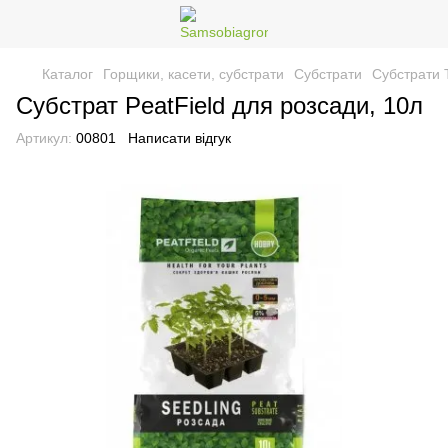
Каталог
Горщики, касети, субстрати
Субстрати
Субстрати
Субстрат PeatField для розсади, 10л
Артикул:
00801
Написати відгук