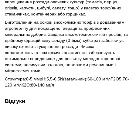
вирощування розсади овочевих культур (томатів, перцю,
огірків, капусти, цибулі, салату, тощо) у касетах,торф’яних
стаканчиках, контейнерах або горщиках.
Виготовлений на основі високоякісних торфів з додаванням
агроперліту для покращеної аерації та професійних
мінеральних добрив. Завдяки високотехнологічній просійці та
дрібному фракційному складу (0-5мм) субстрат забезпечує
високу схожість і укорінення розсади. Висока
вологоємність та інші фізичні властивості забезпечують
оптимальне середовище для розвитку молодої кореневої
системи, насичуючи вологою, поживними речовинами і
мікроелементами.
Структура:0-5 ммрН:5,5-6,5N(загальний):60-100 мг/лР2О5:70-
120 мг/лК2О:80-140 мг/л
Відгуки