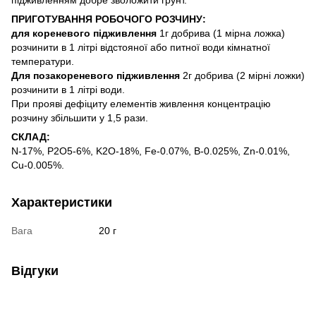
ПРИГОТУВАННЯ РОБОЧОГО РОЗЧИНУ:
для кореневого підживлення
1г добрива (1 мірна ложка)
розчинити в 1 літрі відстояної або питної води кімнатної
температури.
Для позакореневого підживлення
2г добрива (2 мірні ложки)
розчинити в 1 літрі води.
При прояві дефіциту елементів живлення концентрацію
розчину збільшити у 1,5 рази.
СКЛАД:
N-17%, P2O5-6%, K2O-18%, Fe-0.07%, B-0.025%, Zn-0.01%,
Cu-0.005%.
Характеристики
Вага
20 г
Відгуки