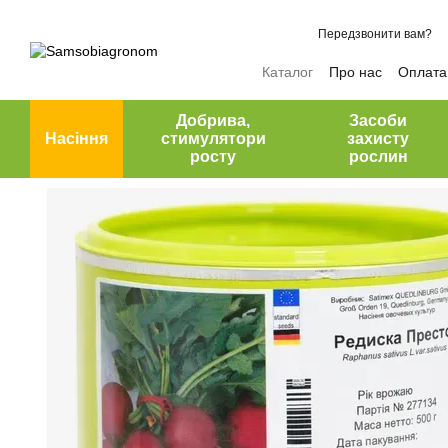
Перейти до основного контенту
Передзвонити вам?
Каталог
Про нас
Оплата 
Відгуки про магазин
Добрива,
Засоби
Насіння
стимулятори
захисту
росту
рослин