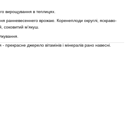
ого вирощування в теплицях.
ння ранневесеннего врожаю. Коренеплоди округлі, яскраво-
й, соковитий м'якуш.
ілкування.
 - прекрасне джерело вітамінів і мінералів рано навесні.