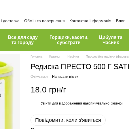
і доставка
Обмін та повернення
Контактна інформація
Блог
Все для саду
Горщики, касети,
Цибуля та
та городу
субстрати
Часник
Головна
Каталог
Насіння
Професійне насіння (фасован
Редиска ПРЕСТО 500 Г SATIM
Очікується
Написати відгук
18.0 грн/г
Увійти
для відображення накопичувальної знижки
%
Повідомити, коли з'явиться