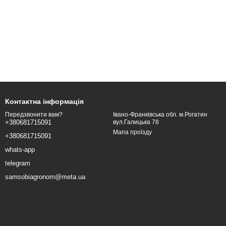
Контактна інформація
Івано-Франківська обл. м.Рогатин
Передзвонити вам?
вул.Галицька 78
+380681715091
Мапа проїзду
+380681715091
whats-app
telegram
samsobiagronom@meta.ua