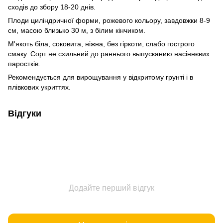
сходів до збору 18-20 днів.
Плоди циліндричної форми, рожевого кольору, завдовжки 8-9
см, масою близько 30 м, з білим кінчиком.
М'якоть біла, соковита, ніжна, без гіркоти, слабо гострого
смаку. Сорт не схильний до раннього выпусканию насіннєвих
паростків.
Рекомендується для вирощування у відкритому грунті і в
плівкових укриттях.
Відгуки
Додайте перший відгук