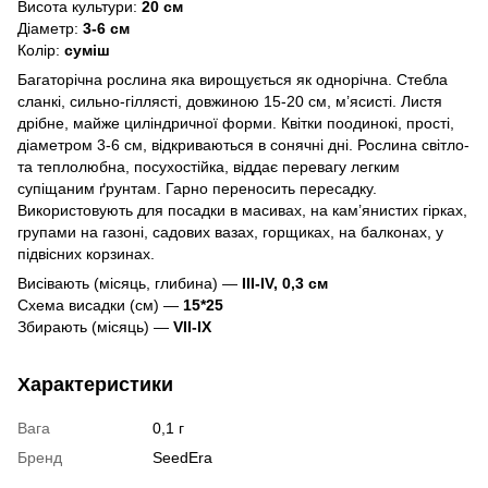
Висота культури:
20 см
Діаметр:
3-6 см
Колір:
суміш
Багаторічна рослина яка вирощується як однорічна. Стебла
сланкі, сильно-гіллясті, довжиною 15-20 см, м’ясисті. Листя
дрібне, майже циліндричної форми. Квітки поодинокі, прості,
діаметром 3-6 см, відкриваються в сонячні дні. Рослина світло-
та теплолюбна, посухостійка, віддає перевагу легким
супіщаним ґрунтам. Гарно переносить пересадку.
Використовують для посадки в масивах, на кам’янистих гірках,
групами на газоні, садових вазах, горщиках, на балконах, у
підвісних корзинах.
Висівають (місяць, глибина) —
III-IV, 0,3 см
Схема висадки (см) —
15*25
Збирають (місяць) —
VII-IX
Характеристики
Вага
0,1 г
Бренд
SeedEra