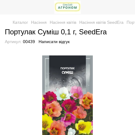
Каталог
Насіння
Насіння квітів
Насіння квітів SeedEra
Порт
Портулак Суміш 0,1 г, SeedEra
Артикул:
00439
Написати відгук