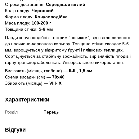
Строки достигання:
Середньостиглий
Колір плоду:
Червоний
Форма плоду:
Конусоподібна
Маса плоду:
100-200 г
Товщина стінки:
5-6 мм
Плоди конусоподібні з гострим “носиком”, від світло-зеленого
до насичено-червоного кольору. Товщина стінки складає 5-6
мм, вирощується у відкритому ґрунті і плівкових теплицях.
Сорт цінується за стабільну врожайність, вирівняність плодів і
гарну транспортабельність. Універсального використання.
Висівають (місяць, глибина) —
II-III, 1,5 см
Схема висадки (см) —
70х40
Збирають (місяць) —
VIII-IX
Характеристики
Розділ
Перець
Відгуки