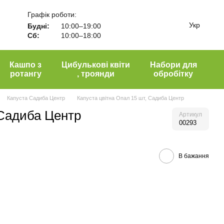
Графік роботи:
Укр
Будні:
10:00–19:00
Сб:
10:00–18:00
Кашпо з
Цибулькові квіти
Набори для
ротангу
, троянди
обробітку
Капуста Садиба Центр
Капуста цвітна Опал 15 шт, Садиба Центр
 Садиба Центр
Артикул
00293
В бажання