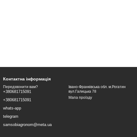
Контактна інформація
Івано-Франківська обл. м.Рогатин
Передзвонити вам?
вул.Галицька 78
+380681715091
Мапа проїзду
+380681715091
whats-app
telegram
samsobiagronom@meta.ua