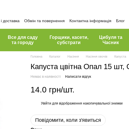
і доставка
Обмін та повернення
Контактна інформація
Блог
Все для саду
Горщики, касети,
Цибуля та
та городу
субстрати
Часник
Головна
Каталог
Насіння
Насіння овочів
Капуста
Капуста цвітна Опал 15 шт,
Немає в наявності
Написати відгук
14.0 грн/шт.
Увійти
для відображення накопичувальної знижки
%
Повідомити, коли з'явиться