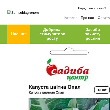
Перейти до основного контенту
Передзвонити вам?
Каталог
Про нас
Оплата 
Відгуки про магазин
Добрива,
Засоби
Насіння
стимулятори
захисту
росту
рослин