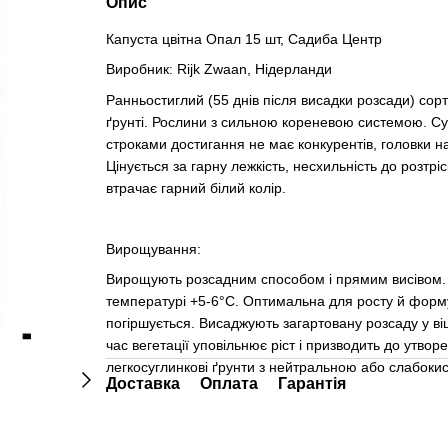
Опис
Капуста цвітна Опал 15 шт, Садиба Центр
Виробник:
Rijk Zwaan, Нідерланди
Ранньостиглий (55 днів після висадки розсади) сор
ґрунті. Рослини з сильною кореневою системою. Суцві
строками достигання не має конкурентів, головки н
Цінується за гарну лежкість, несхильність до розтр
втрачає гарний білий колір.
Вирощування:
Вирощують розсадним способом і прямим висівом. 
температурі +5-6°С. Оптимальна для росту й форм
погіршується. Висаджують загартовану розсаду у віці
час вегетації уповільнює ріст і призводить до утво
легкосуглинкові ґрунти з нейтральною або слабокис
Доставка
Оплата
Гарантія