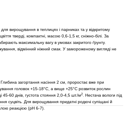
т для вирощування в теплицях і парниках та у відкритому
ття тверді, компактні, масою 0,6-1,5 кг, сніжно-білі. За
абирають максимальну вагу в умовах закритого ґрунту.
іскування, відмінний ніжний смак. У замороженому вигляді не
Глибина загортання насіння 2 см, проростає вже при
ування головок +15-18°С, а вище +25°С розвиток рослин
2
 45-60 днів, густота стояння 2,0-4,5 шт./м
. Нестача вологи під
рення суцвіть. Для вирощування придатні родючі супіщані й
лою реакцією (рН 6-7).