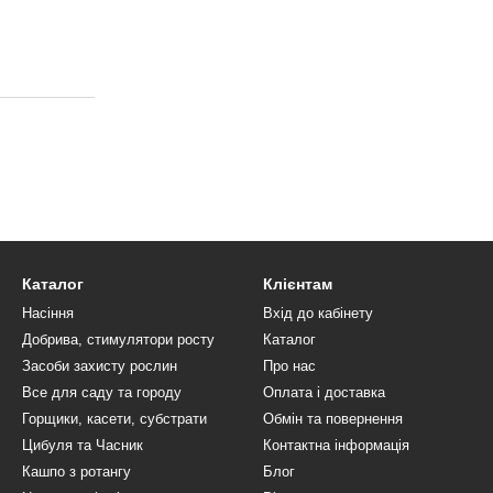
Каталог
Клієнтам
Насіння
Вхід до кабінету
Добрива, стимулятори росту
Каталог
Засоби захисту рослин
Про нас
Все для саду та городу
Оплата і доставка
Горщики, касети, субстрати
Обмін та повернення
Цибуля та Часник
Контактна інформація
Кашпо з ротангу
Блог