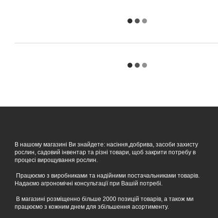
В нашому магазині Ви знайдете: насіння,добрива, засоби захисту
рослин, садовий інвентар та різні товари, щоб закрити потребу в
процесі вирощування рослин.
Працюємо з виробниками та надійними постачальниками товарів.
Надаємо агрономічні консультації при Вашій потребі.
В магазині розміщенно більше 2000 позицій товарів, а також ми
працюємо з кожним днем для збільшення асортименту.