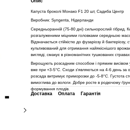
Опис
Капуста броколі Монако F1 20 шт, Садиба Центр
Виробник:
Syngenta, Нідерланди
Середньоранній (75-80 дні) сильнорослий гібрид.
розгалуженими міцними головками середньою масою 
Відзначається стійкістю до фузаріозу й бактеріозу,
культивований для отримання найякіснішого врожаю
вигляді, смакує в різноманітних тушкованих стравах 
Вирощують розсадним способом і прямим висівом у 
вже при +3-5°C. Сходи з'являються на 4-6 день за
розсада витримує приморозки до -5-8°C. Густота ст
вимоглива до вологи. Добре росте в родючому ґрунт
формування плодів.
Доставка
Оплата
Гарантія