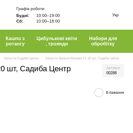
Графік роботи:
Укр
Будні:
10:00–19:00
Сб:
10:00–18:00
Кашпо з
Цибулькові квіти
Набори для
ротангу
, троянди
обробітку
Капуста Садиба Центр
Капуста броколі Монако F1 20 шт, Садиба Центр
20 шт, Садиба Центр
Артикул
00288
В бажання