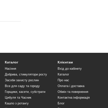
Каталог
Клієнтам
Насіння
Вхід до кабінету
Добрива, стимулятори росту
Каталог
Засоби захисту рослин
Про нас
Все для саду та городу
Оплата і доставка
Горщики, касети, субстрати
Обмін та повернення
Цибуля та Часник
Контактна інформація
Кашпо з ротангу
Блог