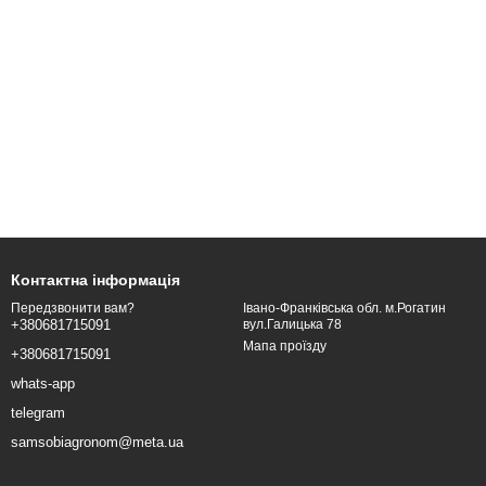
Контактна інформація
Івано-Франківська обл. м.Рогатин
Передзвонити вам?
вул.Галицька 78
+380681715091
Мапа проїзду
+380681715091
whats-app
telegram
samsobiagronom@meta.ua