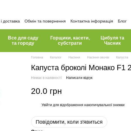
і доставка
Обмін та повернення
Контактна інформація
Блог
Все для саду
Горщики, касети,
Цибуля та
та городу
субстрати
Часник
Головна
Каталог
Насіння
Насіння овочів
Капуста
Капуста броколі Монако F1 
Немає в наявності
Написати відгук
20.0 грн
Увійти
для відображення накопичувальної знижки
%
Повідомити, коли з'явиться