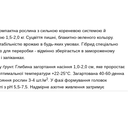
 Компактна рослина з сильною кореневою системою й
1,5-2,0 кг. Суцвіття пишні, блакитно-зеленого кольору.
 стабільністю врожаю в будь-яких умовах. Гібрид спеціально
 для переробки - відмінно зберігається в замороженому
і запіканках.
ґрунт. Глибина загортання насіння 1,0-2,0 см, яке проростає
 оптимальної температури +22-25°C. Загартована 40-60-денна
2
ояння рослин 3-4 шт./м
. У фазі формування головок
і з pH 5,5-7,5. Надмірне азотне живлення затримує