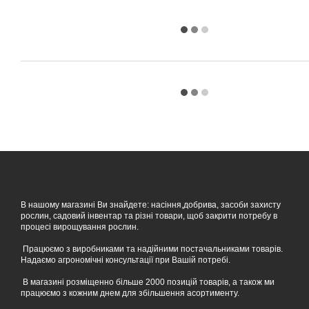
В нашому магазині Ви знайдете: насіння,добрива, засоби захисту
рослин, садовий інвентар та різні товари, щоб закрити потребу в
процесі вирощування рослин.
Працюємо з виробниками та надійними постачальниками товарів.
Надаємо агрономічні консультації при Вашій потребі.
В магазині розміщенно більше 2000 позицій товарів, а також ми
працюємо з кожним днем для збільшення асортименту.