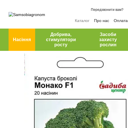
Перейти до основного контенту
Передзвонити вам?
Каталог
Про нас
Оплата 
Відгуки про магазин
Добрива,
Засоби
Насіння
стимулятори
захисту
росту
рослин