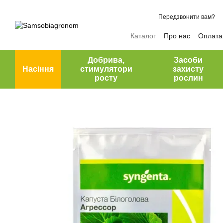
Перейти до основного контенту
Передзвонити вам?
Каталог
Про нас
Оплата 
Відгуки про магазин
Добрива,
Засоби
Насіння
стимулятори
захисту
росту
рослин