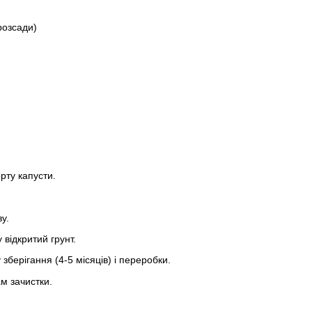
розсади)
рту капусти.
у.
 відкритий грунт.
зберігання (4-5 місяців) і переробки.
ам зачистки.