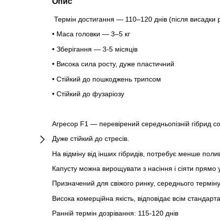
Опис
Термін достигання — 110–120 днів (після висадки 
• Маса головки — 3–5 кг
• Зберігання — 3-5 місяців
• Висока сила росту, дуже пластичний
• Стійкий до пошкоджень трипсом
• Стійкий до фузаріозу
Агресор F1 — перевірений середньопізній гібрид со
Дуже стійкий до стресів.
На відміну від інших гібридів, потребує менше полив
Капусту можна вирощувати з насіння і сіяти прямо у
Призначений для свіжого ринку, середнього терміну 
Висока комерційна якість, відповідає всім стандарт
Ранній термін дозрівання: 115-120 днів