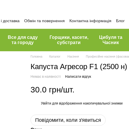
і доставка
Обмін та повернення
Контактна інформація
Блог
Все для саду
Горщики, касети,
Цибуля та
та городу
субстрати
Часник
Головна
Каталог
Насіння
Професійне насіння (фасован
Капуста Агресор F1 (2500 н) 
Немає в наявності
Написати відгук
30.0 грн/шт.
Увійти
для відображення накопичувальної знижки
%
Повідомити, коли з'явиться