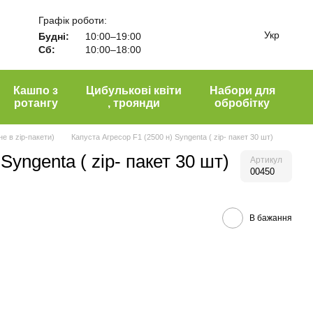
Графік роботи:
Укр
Будні:
10:00–19:00
Сб:
10:00–18:00
Кашпо з
Цибулькові квіти
Набори для
ротангу
, троянди
обробітку
е в zip-пакети)
Капуста Агресор F1 (2500 н) Syngenta ( zip- пакет 30 шт)
Syngenta ( zip- пакет 30 шт)
Артикул
00450
В бажання