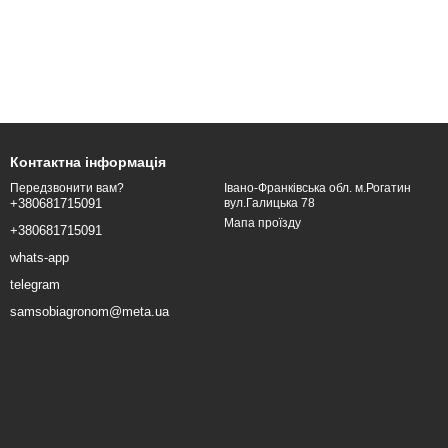
Контактна інформація
Івано-Франківська обл. м.Рогатин
Передзвонити вам?
вул.Галицька 78
+380681715091
Мапа проїзду
+380681715091
whats-app
telegram
samsobiagronom@meta.ua