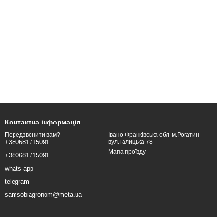
Контактна інформація
Івано-Франківська обл. м.Рогатин
Передзвонити вам?
вул.Галицька 78
+380681715091
Мапа проїзду
+380681715091
whats-app
telegram
samsobiagronom@meta.ua