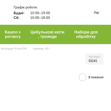
Графік роботи:
Укр
Будні:
10:00–19:00
Сб:
10:00–18:00
Кашпо з
Цибулькові квіти
Набори для
ротангу
, троянди
обробітку
Фунгіциди ProtectON
Чарівник, 40 г
Артикул
01141
В бажання