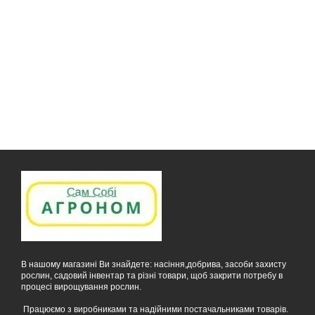
В нашому магазині Ви знайдете: насіння,добрива, засоби захисту
рослин, садовий інвентар та різні товари, щоб закрити потребу в
процесі вирощування рослин.
Працюємо з виробниками та надійними постачальниками товарів.