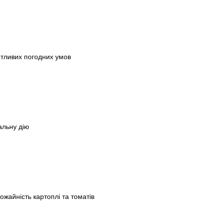
ятливих погодних умов
альну дію
жайність картоплі та томатів