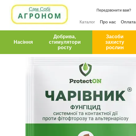
Перейти до основного контенту
Передзвонити вам?
Каталог
Про нас
Оплата 
Відгуки про магазин
Добрива,
Засоби
Насіння
стимулятори
захисту
росту
рослин