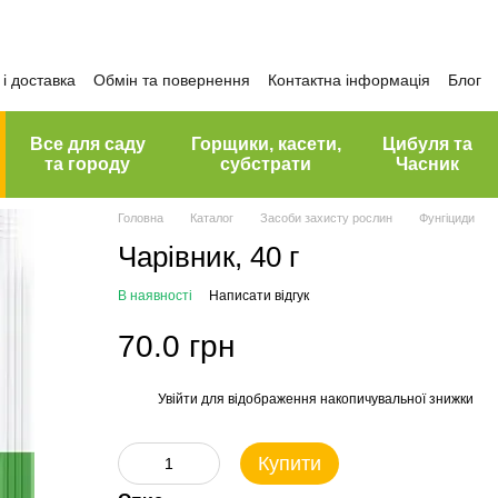
і доставка
Обмін та повернення
Контактна інформація
Блог
Все для саду
Горщики, касети,
Цибуля та
та городу
субстрати
Часник
Головна
Каталог
Засоби захисту рослин
Фунгіциди
Чарівник, 40 г
В наявності
Написати відгук
70.0 грн
Увійти
для відображення накопичувальної знижки
%
Купити