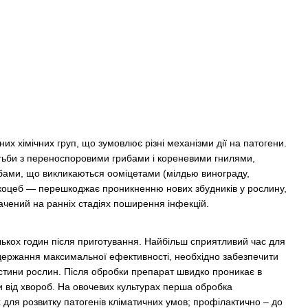
них хімічних груп, що зумовлює різні механізми дії на патогени.
ьби з переноспоровими грибами і кореневими гнилями,
ами, що викликаються ооміцетами (мілдью винограду,
анкоцеб — перешкоджає проникненню нових збудників у рослину,
ачений на ранніх стадіях поширення інфекцій.
лькох годин після приготування. Найбільш сприятливий час для
держання максимальної ефективності, необхідно забезпечити
стини рослин. Після обробки препарат швидко проникає в
 від хвороб. На овочевих культурах перша обробка
 для розвитку патогенів кліматичних умов; профілактично – до