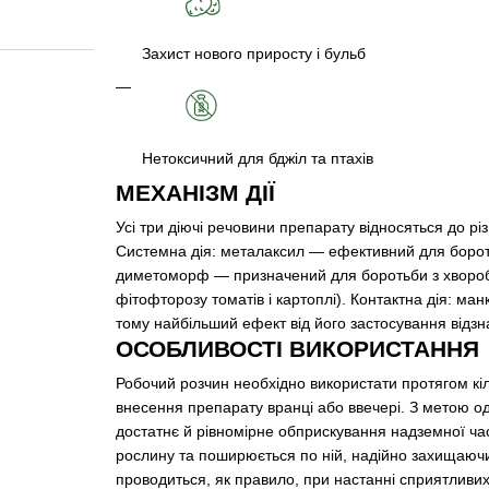
Захист нового приросту і бульб
Нетоксичний для бджіл та птахів
МЕХАНІЗМ ДІЇ
Усі три діючі речовини препарату відносяться до різ
Системна дія: металаксил — ефективний для борот
диметоморф — призначений для боротьби з хвороб
фітофторозу томатів і картоплі). Контактна дія: м
тому найбільший ефект від його застосування відзн
ОСОБЛИВОСТІ ВИКОРИСТАННЯ
Робочий розчин необхідно використати протягом кі
внесення препарату вранці або ввечері. З метою о
достатнє й рівномірне обприскування надземної ча
рослину та поширюється по ній, надійно захищаючи
проводиться, як правило, при настанні сприятливих