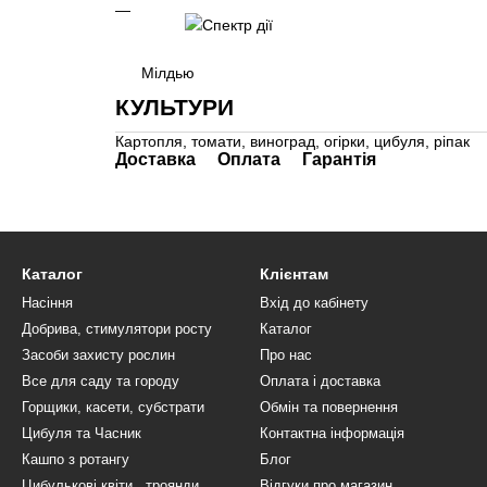
Мілдью
КУЛЬТУРИ
Картопля, томати, виноград, огірки, цибуля, ріпак
Доставка
Оплата
Гарантія
Каталог
Клієнтам
Насіння
Вхід до кабінету
Добрива, стимулятори росту
Каталог
Засоби захисту рослин
Про нас
Все для саду та городу
Оплата і доставка
Горщики, касети, субстрати
Обмін та повернення
Цибуля та Часник
Контактна інформація
Кашпо з ротангу
Блог
Цибулькові квіти , троянди
Відгуки про магазин