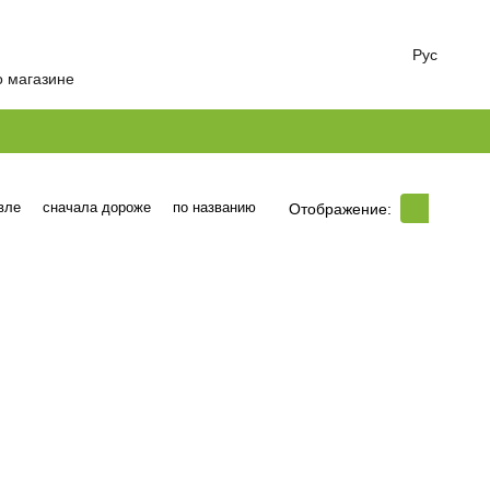
Рус
о магазине
вле
сначала дороже
по названию
Отображение: