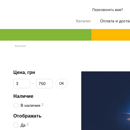
Перейти к основному контенту
Перезвонить вам?
Каталог
Оплата и доста
Каталог
Цена, грн
От Цена, грн
До Цена, грн
OK
Наличие
2
В наличии
Отображать
2
Да