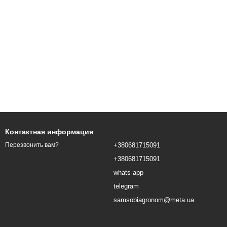
Контактная информация
+380681715091
Перезвонить вам?
+380681715091
whats-app
telegram
samsobiagronom@meta.ua