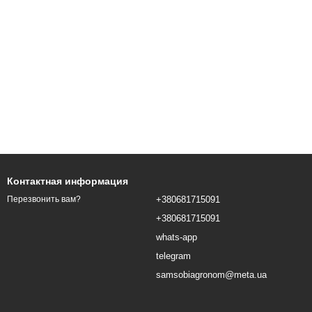
Контактная информация
+380681715091
Перезвонить вам?
+380681715091
whats-app
telegram
samsobiagronom@meta.ua