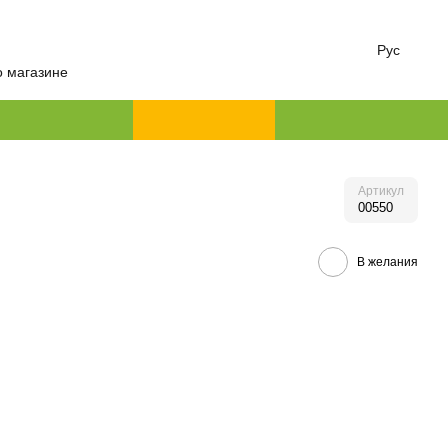
Рус
о магазине
Артикул
00550
В желания