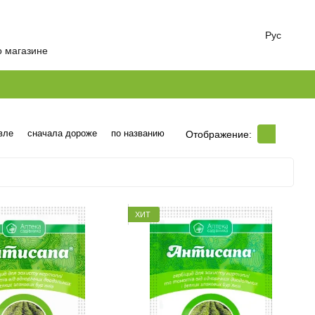
Рус
о магазине
вле
сначала дороже
по названию
Отображение:
ХИТ