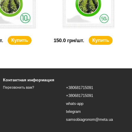
Купить
Купить
т.
150.0 грн/шт.
Контактная информация
+380681715091
Перезвонить вам?
+380681715091
whats-app
telegram
samsobiagronom@meta.ua