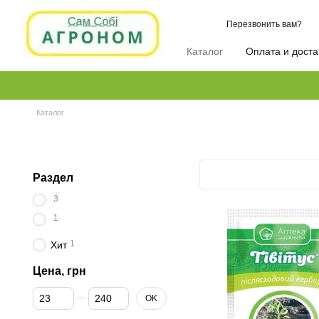
Перейти к основному контенту
Перезвонить вам?
Каталог
Оплата и доста
Каталог
Раздел
3
1
1
Хит
Цена, грн
От Цена, грн
До Цена, грн
OK